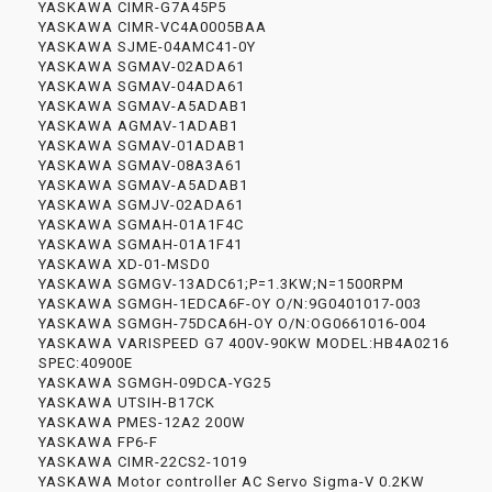
YASKAWA CIMR-G7A45P5
YASKAWA CIMR-VC4A0005BAA
YASKAWA SJME-04AMC41-0Y
YASKAWA SGMAV-02ADA61
YASKAWA SGMAV-04ADA61
YASKAWA SGMAV-A5ADAB1
YASKAWA AGMAV-1ADAB1
YASKAWA SGMAV-01ADAB1
YASKAWA SGMAV-08A3A61
YASKAWA SGMAV-A5ADAB1
YASKAWA SGMJV-02ADA61
YASKAWA SGMAH-01A1F4C
YASKAWA SGMAH-01A1F41
YASKAWA XD-01-MSD0
YASKAWA SGMGV-13ADC61;P=1.3KW;N=1500RPM
YASKAWA SGMGH-1EDCA6F-OY O/N:9G0401017-003
YASKAWA SGMGH-75DCA6H-OY O/N:OG0661016-004
YASKAWA VARISPEED G7 400V-90KW MODEL:HB4A0216
SPEC:40900E
YASKAWA SGMGH-09DCA-YG25
YASKAWA UTSIH-B17CK
YASKAWA PMES-12A2 200W
YASKAWA FP6-F
YASKAWA CIMR-22CS2-1019
YASKAWA Motor controller AC Servo Sigma-V 0.2KW