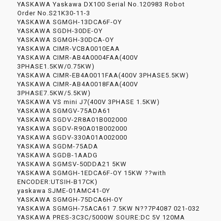
YASKAWA Yaskawa DX100 Serial No.120983 Robot
Order No.S21K30-11-3
YASKAWA SGMGH-13DCA6F-OY
YASKAWA SGDH-30DE-OY
YASKAWA SGMGH-30DCA-OY
YASKAWA CIMR-VCBA0010EAA
YASKAWA CIMR-AB4A0004FAA(400V
3PHASE1.5KW/0.75KW)
YASKAWA CIMR-EB4A0011FAA(400V 3PHASE5.5KW)
YASKAWA CIMR-AB4A0018FAA(400V
3PHASE7.5KW/5.5KW)
YASKAWA VS mini J7(400V 3PHASE 1.5KW)
YASKAWA SGMGV-75ADA61
YASKAWA SGDV-2R8A01B002000
YASKAWA SGDV-R90A01B002000
YASKAWA SGDV-330A01A002000
YASKAWA SGDM-75ADA
YASKAWA SGDB-1AADG
YASKAWA SGMSV-50DDA21 5KW
YASKAWA SGMGH-1EDCA6F-OY 15KW ??with
ENCODER:UTSIH-B17CK)
yaskawa SJME-01AMC41-0Y
YASKAWA SGMGH-75DCA6H-OY
YASKAWA SGMGH-75ACA61 7.5KW N??7P4087 021-032
YASKAWA PRES-3C3C/5000W SOURE:DC 5V 120MA